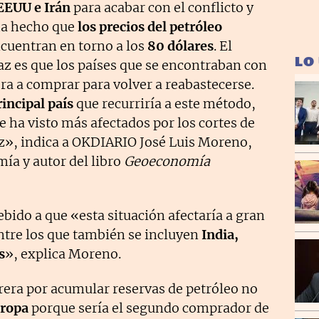
EUU e Irán
para acabar con el conflicto y
a hecho que
los precios del petróleo
cuentran en torno a los
80 dólares
. El
LO
az es que los países que se encontraban con
ra a comprar para volver a reabastecerse.
rincipal país
que recurriría a este método,
e ha visto más afectados por los cortes de
uz», indica a OKDIARIO José Luis Moreno,
ía y autor del libro
Geoeconomía
ebido a que «esta situación afectaría a gran
entre los que también se incluyen
India,
s
», explica Moreno.
rera por acumular reservas de petróleo no
ropa
porque sería el segundo comprador de