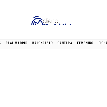
S
REAL MADRID
BALONCESTO
CANTERA
FEMENINO
FICH