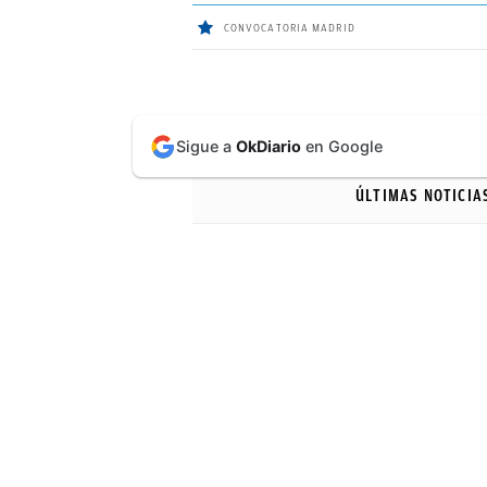
CONVOCATORIA MADRID
ÚLTIMAS
Sigue a
OkDiario
en Google
NOTICIAS
ÚLTIMAS NOTICIA
REAL
MADRID
BALONCESTO
CANTERA
FICHAJES
DIRECTO
FEMENINO