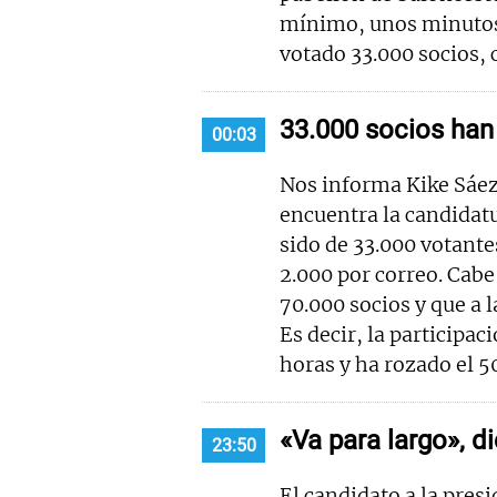
mínimo, unos minutos 
votado 33.000 socios, 
33.000 socios han
00:03
Nos informa Kike Sáez
encuentra la candidatu
sido de 33.000 votante
2.000 por correo. Cabe
70.000 socios y que a 
Es decir, la participa
horas y ha rozado el 
«Va para largo», d
23:50
El candidato a la pres