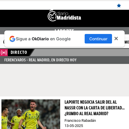
ÚLTIMAS
LAPORTE
✕
Sigue a
OkDiario
en Google
Continuar
NOTICIAS
ÚLTIMAS NOTICIAS
REAL MADRID
BALONCESTO
CANTERA
FEM
REAL
DIRECTO
FERENCVAROS – REAL MADRID, EN DIRECTO HOY
MADRID
BALONCESTO
CANTERA
FICHAJES
LAPORTE NEGOCIA SALIR DEL AL
DIRECTO
NASSR CON LA CARTA DE LIBERTAD…
¿RUMBO AL REAL MADRID?
FEMENINO
Francisco Rabadán
13-05-2025
PAPARAZZI