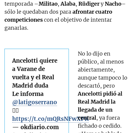
temporada –
Militao
,
Alaba
,
Rüdiger
y
Nacho
–
sólo le quedaban dos para
afrontar cuatro
competiciones
con el objetivo de intentar
ganarlas.
No lo dijo en
Ancelotti quiere
público, al menos
a Varane de
abiertamente,
vuelta y el Real
aunque tampoco lo
Madrid duda
descartó, pero
Le informa
Ancelotti pidió al
Real Madrid la
@latigoserrano
llegada de un
✍🏻
central
, ya fuera
https://t.co/mQRsNFwXPR
fichado o cedido.
— okdiario.com