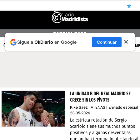
ÚLTIMAS
GABRIEL DECK
✕
Sigue a
OkDiario
en Google
Continuar
NOTICIAS
ÚLTIMAS NOTICIAS
REAL MADRID
BALONCESTO
CANTERA
FEM
REAL
MADRID
BALONCESTO
CANTERA
LA UNIDAD B DEL REAL MADRID SE
CRECE SIN LOS PÍVOTS
FICHAJES
Kike Sáez
ATENAS
Enviado especial
23-05-2026
DIRECTO
La estricta rotación de Sergio
FEMENINO
Scariolo tiene sus muchos puntos
positivos y algunas desventajas
PAPARAZZI
que no han terminado afectando al