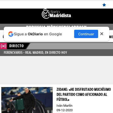
ÚLTIMAS
BORUSSIA MÖNCHENGLADBACH
✕
Sigue a
OkDiario
en Google
Continuar
NOTICIAS
ÚLTIMAS NOTICIAS
REAL MADRID
BALONCESTO
CANTERA
FEM
REAL
DIRECTO
FERENCVAROS – REAL MADRID, EN DIRECTO HOY
MADRID
BALONCESTO
CANTERA
FICHAJES
ZIDANE: «HE DISFRUTADO MUCHÍSIMO
DIRECTO
DEL PARTIDO COMO AFICIONADO AL
FÚTBOL»
FEMENINO
Iván Martín
09-12-2020
PAPARAZZI