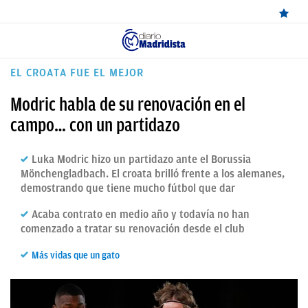
ÚLTIMAS
EL CROATA FUE EL MEJOR
NOTICIAS
Modric habla de su renovación en el
REAL
campo… con un partidazo
MADRID
Luka Modric hizo un partidazo ante el Borussia
BALONCESTO
Mönchengladbach. El croata brilló frente a los alemanes,
demostrando que tiene mucho fútbol que dar
CANTERA
Acaba contrato en medio año y todavía no han
FICHAJES
comenzado a tratar su renovación desde el club
DIRECTO
Más vidas que un gato
FEMENINO
PAPARAZZI