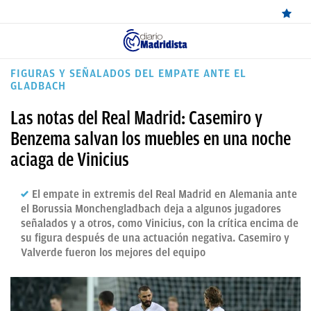
ÚLTIMAS
FIGURAS Y SEÑALADOS DEL EMPATE ANTE EL
GLADBACH
NOTICIAS
Las notas del Real Madrid: Casemiro y
REAL
Benzema salvan los muebles en una noche
MADRID
aciaga de Vinicius
BALONCESTO
El empate in extremis del Real Madrid en Alemania ante
CANTERA
el Borussia Monchengladbach deja a algunos jugadores
señalados y a otros, como Vinicius, con la crítica encima de
FICHAJES
su figura después de una actuación negativa. Casemiro y
Valverde fueron los mejores del equipo
DIRECTO
FEMENINO
PAPARAZZI