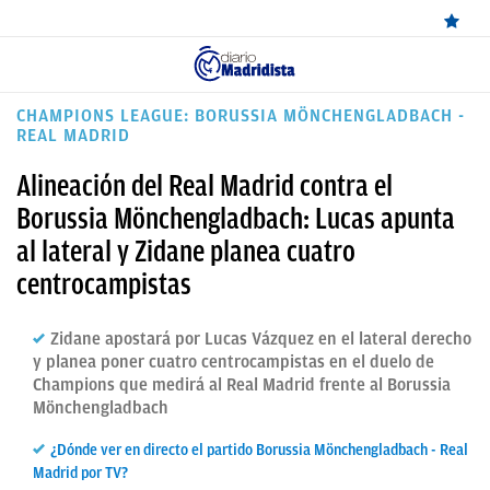
ÚLTIMAS
CHAMPIONS LEAGUE: BORUSSIA MÖNCHENGLADBACH -
REAL MADRID
NOTICIAS
Alineación del Real Madrid contra el
REAL
Borussia Mönchengladbach: Lucas apunta
MADRID
al lateral y Zidane planea cuatro
BALONCESTO
centrocampistas
CANTERA
Zidane apostará por Lucas Vázquez en el lateral derecho
FICHAJES
y planea poner cuatro centrocampistas en el duelo de
Champions que medirá al Real Madrid frente al Borussia
DIRECTO
Mönchengladbach
FEMENINO
¿Dónde ver en directo el partido Borussia Mönchengladbach - Real
Madrid por TV?
PAPARAZZI