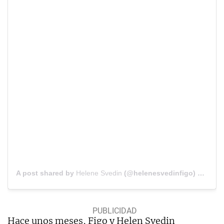
A post shared by
Helene Svedin
(@helenesvedinfigo) on
Jul 
Hace unos meses, Figo y Helen Svedin