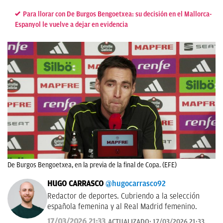
Para llorar con De Burgos Bengoetxea: su decisión en el Mallorca-
Espanyol le vuelve a dejar en evidencia
De Burgos Bengoetxea, en la previa de la final de Copa. (EFE)
HUGO CARRASCO
@hugocarrasco92
Redactor de deportes. Cubriendo a la selección
española femenina y al Real Madrid femenino.
17/03/2026 21:33
ACTUALIZADO:
17/03/2026 21:33