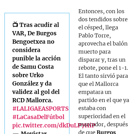
Entonces, con los
dos tendidos sobre
📺 Tras acudir al
el césped, llega
VAR, De Burgos
Pablo Torre,
Bengoetxea no
aprovecha el balón
considera
muerto para
punible la acción
disparar y, tras un
de Samu Costa
rebote, pone el 1-1.
sobre Urko
El tanto sirvió para
González y da
que el Mallorca
validez al gol del
empatara un
RCD Mallorca.
partido en el que ya
estaba con
#LALIGAEASPORTS
superioridad en el
#LaCasaDelFútbol
marcador, después
pic.twitter.com/dkDuLP7HiP
de que
Burgos
— Movistar