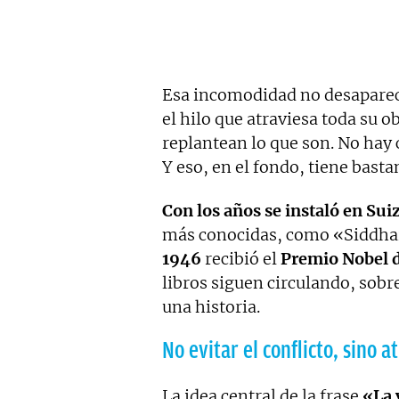
Esa incomodidad no desapareci
el hilo que atraviesa toda su ob
replantean lo que son. No hay 
Y eso, en el fondo, tiene basta
Con los años se instaló en Sui
más conocidas, como «Siddhar
1946
recibió el
Premio Nobel d
libros siguen circulando, sob
una historia.
No evitar el conflicto, sino a
La idea central de la frase
«La 