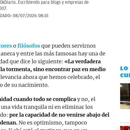
OkDiario. Escribiendo para blogs y empresas de
007.
IZADO:
08/07/2026 08:15
tores
o
filósofos
que pueden servirnos
anera y entre las más famosas hay una de
idad que dice lo siguiente:
«La verdadera
LO
de la tormenta, sino encontrar paz en medio
CU
relevancia ahora que hemos celebrado, el
io de su nacimiento.
enidad cuando todo se complica
y no, el
 una vida tranquila ni en eliminar los
ado:
por la capacidad de no venirse abajo del
rdenan.
No es optimismo, tampoco