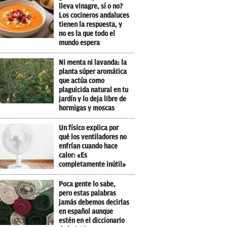
lleva vinagre, sí o no?
Los cocineros andaluces
tienen la respuesta, y
no es la que todo el
mundo espera
Ni menta ni lavanda: la
planta súper aromática
que actúa como
plaguicida natural en tu
jardín y lo deja libre de
hormigas y moscas
Un físico explica por
qué los ventiladores no
enfrían cuando hace
calor: «Es
completamente inútil»
Poca gente lo sabe,
pero estas palabras
jamás debemos decirlas
en español aunque
estén en el diccionario