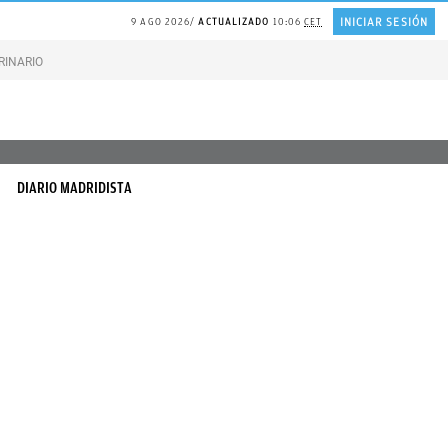
INICIAR SESIÓN
9 AGO 2026
ACTUALIZADO
10:06
CET
RINARIO gatos
Gonzalo Bernardos sobre JUBILACIÓN
DIARIO MADRIDISTA