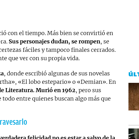
ó con el tiempo. Más bien se convirtió en
ra.
Sus personajes dudan, se rompen
, se
certezas fáciles y tampoco finales cerrados.
nte que ver con su propia vida.
za
, donde escribió algunas de sus novelas
ÚL
tha», «El lobo estepario» o «Demian». En
e Literatura. Murió en 1962
, pero sus
re todo entre quienes buscan algo más que
travesarlo
verdadera felicidad no es estar a salvo de la