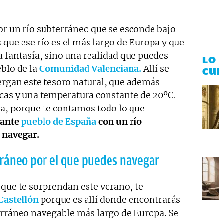
r un río subterráneo que se esconde bajo
que ese río es el más largo de Europa y que
a fantasía, sino una realidad que puedes
LO
eblo de la
Comunidad Valenciana.
Allí se
CU
ergan este tesoro natural, que además
icas y una temperatura constante de 20ºC.
a, porque te contamos todo lo que
nante
pueblo de España
con un río
 navegar.
rráneo por el que puedes navegar
y que te sorprendan este verano, te
Castellón
porque es allí donde encontrarás
terráneo navegable más largo de Europa. Se