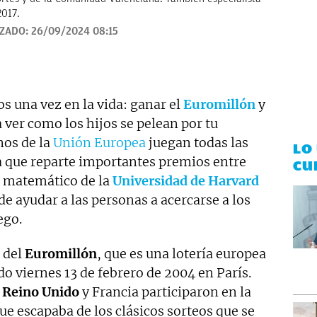
2017.
IZADO:
26/09/2024 08:15
 una vez en la vida: ganar el
Euromillón
y
a ver como los hijos se pelean por tu
nos de la
Unión Europea
juegan todas las
LO
a que reparte importantes premios entre
CU
n matemático de la
Universidad de Harvard
e ayudar a las personas a acercarse a los
ego.
 del
Euromillón
, que es una lotería europea
do viernes 13 de febrero de 2004 en París.
,
Reino Unido
y Francia participaron en la
ue escapaba de los clásicos sorteos que se