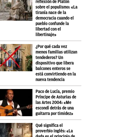
reflexión de Platón
sobre el populismo: «La
tiranía nace de la
democracia cuando el
pueblo confunde la
libertad con el
libertinaje»
¿Por qué cada vez
menos familias utilizan
tendederos? Un
dispositivo que libera
balcones enteros se
está convirtiendo en la
nueva tendencia
Paco de Lucía, premio
Príncipe de Asturias de
las Artes 2004: «Me
escondí detrás de una
guitarra por timidez»
Qué significa el
proverbio inglés: «La
duda es el principio de