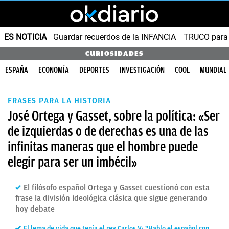
ES NOTICIA
Guardar recuerdos de la INFANCIA
TRUCO para
CURIOSIDADES
ESPAÑA
ECONOMÍA
DEPORTES
INVESTIGACIÓN
COOL
MUNDIAL
FRASES PARA LA HISTORIA
José Ortega y Gasset, sobre la política: «Ser
de izquierdas o de derechas es una de las
infinitas maneras que el hombre puede
elegir para ser un imbécil»
El filósofo español Ortega y Gasset cuestionó con esta
frase la división ideológica clásica que sigue generando
hoy debate
El lema de vida que tenía el rey Carlos V: "Hablo el español con