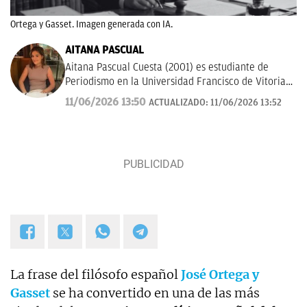
Ortega y Gasset. Imagen generada con IA.
AITANA PASCUAL
Aitana Pascual Cuesta (2001) es estudiante de
Periodismo en la Universidad Francisco de Vitoria
de Madrid desde el 2023. Escogió esta profesión
11/06/2026 13:50
ACTUALIZADO:
11/06/2026 13:52
por su gran vocación con la comunicación y la
escritura. Hoy en día, tiene mucho interés por la
historia, deportes y actualidad. Su principal
objetivo es seguir formándose y aprender a contar
los sucesos de forma clara y rigurosa.
La frase del filósofo español
José Ortega y
Gasset
se ha convertido en una de las más