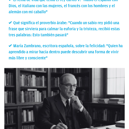
Dios, el italiano con las mujeres, el francés con los hombres y el
alemán con mi caballo"
Qué significa el proverbio árabe: "Cuando un sabio rey pidió una
frase que sirviera para calmar la euforia y la tristeza, recibió estas
tres palabras: Esto también pasará"
María Zambrano, escritora española, sobre la felicidad: "Quien ha
aprendido a mirar hacia dentro puede descubrir una forma de vivir
más libre y consciente"