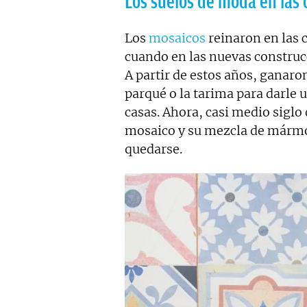
Los suelos de moda en las
Los
mosaicos
reinaron en las c
cuando en las nuevas constru
A partir de estos años, ganaro
parqué o la tarima para darle 
casas. Ahora, casi medio siglo 
mosaico y su mezcla de mármo
quedarse.