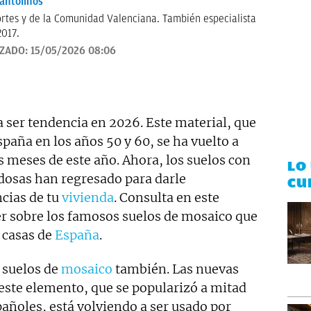
antolinos
ortes y de la Comunidad Valenciana. También especialista
2017.
IZADO:
15/05/2026 08:06
a ser tendencia en 2026. Este material, que
spaña en los años 50 y 60, se ha vuelto a
 meses de este año. Ahora, los suelos con
LO
ldosas han regresado para darle
CU
ncias de tu
vivienda
. Consulta en este
er sobre los famosos suelos de mosaico que
 casas de
España
.
 suelos de
mosaico
también. Las nuevas
este elemento, que se popularizó a mitad
pañoles, está volviendo a ser usado por