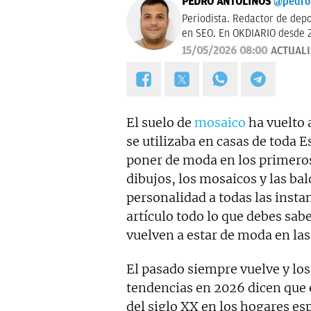
PEDRO ANTOLINOS
@pedro
Periodista. Redactor de dep
en SEO. En OKDIARIO desde 
15/05/2026 08:00
ACTUAL
El suelo de
mosaico
ha vuelto 
se utilizaba en casas de toda E
poner de moda en los primeros
dibujos, los mosaicos y las ba
personalidad a todas las insta
artículo todo lo que debes sab
vuelven a estar de moda en las
El pasado siempre vuelve y los
tendencias en 2026 dicen que 
del siglo XX en los hogares es