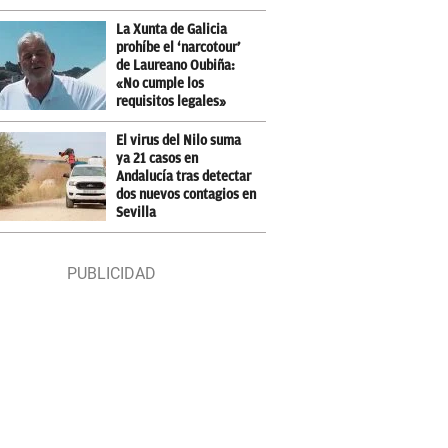
La Xunta de Galicia
prohíbe el ‘narcotour’
de Laureano Oubiña:
«No cumple los
requisitos legales»
El virus del Nilo suma
ya 21 casos en
Andalucía tras detectar
dos nuevos contagios en
Sevilla