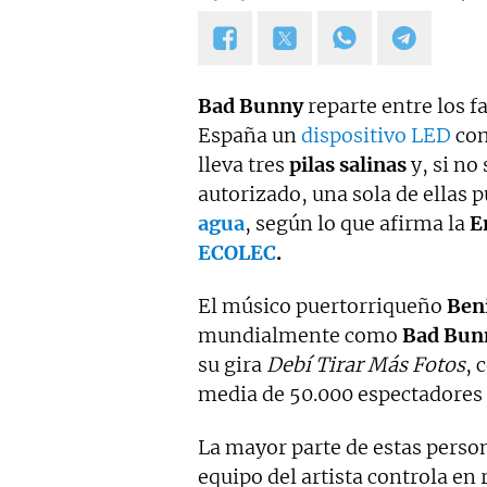
Bad Bunny
reparte entre los f
España un
dispositivo LED
con
lleva tres
pilas salinas
y, si no
autorizado, una sola de ellas
agua
, según lo que afirma la
E
ECOLEC
.
El músico puertorriqueño
Ben
mundialmente como
Bad Bun
su gira
Debí Tirar Más Fotos
, 
media de 50.000 espectadores 
La mayor parte de estas person
equipo del artista controla en