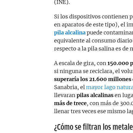
(INE).
Si los dispositivos contienen p
en aparatos de este tipo), el i
pila alcalina
puede contaminar
equivalente al consumo diario 
respecto a la pila salina es de 
A escala de gira, con
150.000 p
si ninguna se reciclara, el v
superaría los 21.600 millones 
Sanabria, el
mayor lago natura
llevaran
pilas alcalinas
en luga
más de trece
, con más de 300.0
llenar tres veces ese mismo la
¿Cómo se filtran los metale