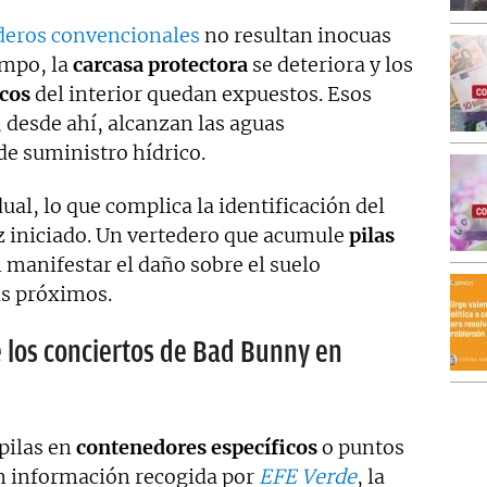
deros convencionales
no resultan inocuas
empo, la
carcasa protectora
se deteriora y los
cos
del interior quedan expuestos. Esos
y, desde ahí, alcanzan las aguas
de suministro hídrico.
dual, lo que complica la identificación del
 iniciado. Un vertedero que acumule
pilas
 manifestar el daño sobre el suelo
 próximos.
e los conciertos de Bad Bunny en
 pilas en
contenedores específicos
o puntos
n información recogida por
EFE Verde
, la