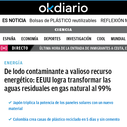
ES NOTICIA
Bolsas de PLÁSTICO reutilizables
REFLEXIÓN 
CIENCIA
ESPAÑA
ECONOMÍA
DEPORTES
INVESTIGACIÓN
COOL
MUNDIAL
DIRECTO
ÚLTIMA HORA DE LA ENTRADA DE INMIGRANTES A CEUTA, 
ENERGÍA
De lodo contaminante a valioso recurso
energético: EEUU logra transformar las
aguas residuales en gas natural al 99%
Japón triplica la potencia de los paneles solares con un nuevo
material
Colombia crea casas de plástico reciclado en 5 días y sin cemento