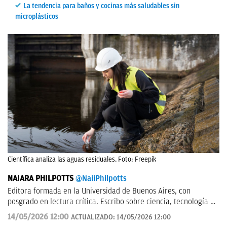
La tendencia para baños y cocinas más saludables sin
microplásticos
Científica analiza las aguas residuales. Foto: Freepik
NAIARA PHILPOTTS
@NaiiPhilpotts
Editora formada en la Universidad de Buenos Aires, con
posgrado en lectura crítica. Escribo sobre ciencia, tecnología y
actualidad. Soy escritora de novelas y gran aficionada a la
14/05/2026 12:00
ACTUALIZADO:
14/05/2026 12:00
ciencia ficción.