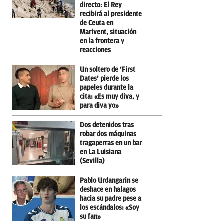
directo: El Rey
recibirá al presidente
de Ceuta en
Marivent, situación
en la frontera y
reacciones
Un soltero de ‘First
Dates’ pierde los
papeles durante la
cita: «Es muy diva, y
para diva yo»
Dos detenidos tras
robar dos máquinas
tragaperras en un bar
en La Luisiana
(Sevilla)
Pablo Urdangarin se
deshace en halagos
hacia su padre pese a
los escándalos: «Soy
su fan»