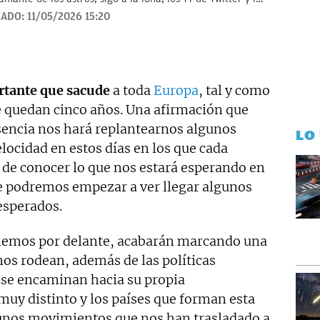
en noticias de consumo, lifestyle, recetas y Lotería de
ZADO:
11/05/2026 15:20
rtante que sacude
a toda
Europa
, tal y como
e quedan cinco años. Una afirmación que
esencia nos hará replantearnos algunos
LO
locidad en estos días en los que cada
 de conocer lo que nos estará esperando en
e podremos empezar a ver llegar algunos
esperados.
enemos por delante, acabarán marcando una
 nos rodean, además de las políticas
e se encaminan hacia su propia
muy distinto y los países que forman esta
unos movimientos que nos han trasladado a