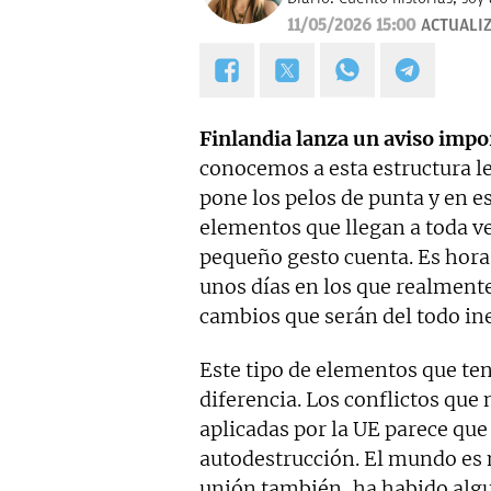
tendencias en moda. Experta 
11/05/2026 15:00
ACTUALI
Navidad.
Finlandia lanza un aviso impo
conocemos a esta estructura l
pone los pelos de punta y en 
elementos que llegan a toda ve
pequeño gesto cuenta. Es hora
unos días en los que realment
cambios que serán del todo in
Este tipo de elementos que t
diferencia. Los conflictos que
aplicadas por la UE parece qu
autodestrucción. El mundo es 
unión también, ha habido alg