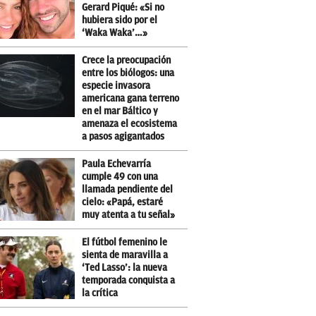
Gerard Piqué: «Si no
hubiera sido por el
‘Waka Waka’…»
Crece la preocupación
entre los biólogos: una
especie invasora
americana gana terreno
en el mar Báltico y
amenaza el ecosistema
a pasos agigantados
Paula Echevarría
cumple 49 con una
llamada pendiente del
cielo: «Papá, estaré
muy atenta a tu señal»
El fútbol femenino le
sienta de maravilla a
‘Ted Lasso’: la nueva
temporada conquista a
la crítica