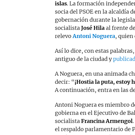
islas
. La formación independen
socia del PSOE en la alcaldía 
gobernación durante la legisla
socialista
José Hila
al frente d
relevo
Antoni Noguera
, quien
Así lo dice, con estas palabras
antiguo de la ciudad y
publica
A Noguera, en una animada cha
decir: “
¡Hostia la puta, estoy 
A continuación, entra en las 
Antoni Noguera es miembro 
gobierna en el Ejecutivo de Ba
socialista
Francina Armengol
el respaldo parlamentario de