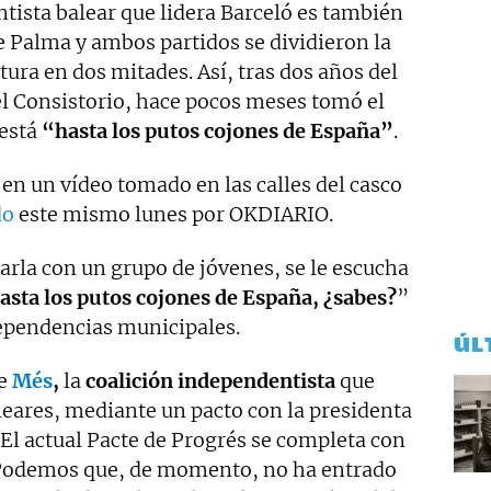
tista balear que lidera Barceló es también
de Palma y ambos partidos se dividieron la
tura en dos mitades. Así, tras dos años del
el Consistorio, hace pocos meses tomó el
 está
“hasta los putos cojones de España”
.
, en un vídeo tomado en las calles del casco
do
este mismo lunes por OKDIARIO.
rla con un grupo de jóvenes, se le escucha
hasta los putos cojones de España, ¿sabes?
”
dependencias municipales.
ÚL
de
Més
,
la
coalición independentista
que
leares, mediante un pacto con la presidenta
. El actual Pacte de Progrés se completa con
 Podemos que, de momento, no ha entrado