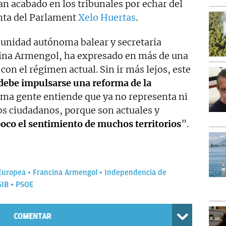
n acabado en los tribunales por echar del
denta del Parlament
Xelo Huertas
.
munidad autónoma balear y secretaria
ina Armengol, ha expresado en más de una
on el régimen actual. Sin ir más lejos, este
debe impulsarse una reforma de la
a gente entiende que ya no representa ni
os ciudadanos, porque son actuales y
oco el sentimiento de muchos territorios
”.
Europea
Francina Armengol
Independencia de
SIB
PSOE
COMENTAR