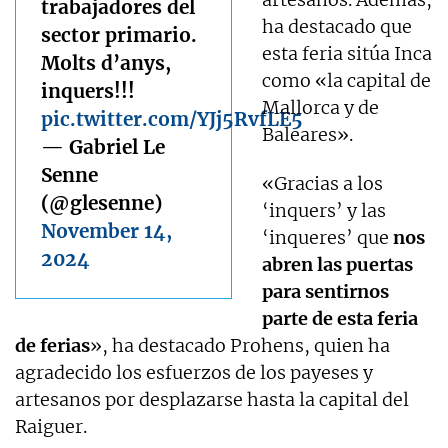
trabajadores del
ha destacado que
sector primario.
esta feria sitúa Inca
Molts d’anys,
como «la capital de
inquers!!!
Mallorca y de
pic.twitter.com/YJj5RvfLE5
Baleares».
— Gabriel Le
Senne
«Gracias a los
(@glesenne)
‘inquers’ y las
November 14,
‘inqueres’ que
nos
2024
abren las puertas
para sentirnos
parte de esta feria
de ferias
», ha destacado Prohens, quien ha
agradecido los esfuerzos de los payeses y
artesanos por desplazarse hasta la capital del
Raiguer.