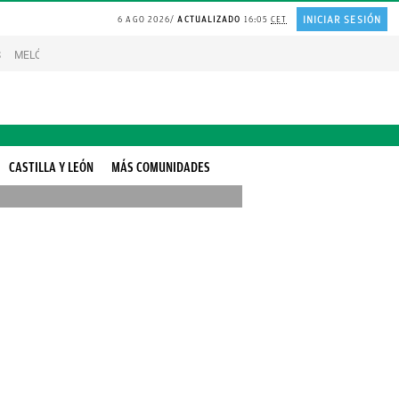
INICIAR SESIÓN
6 AGO 2026
ACTUALIZADO
16:05
CET
S
MELÓN en agricultura madrileña
REFLEXIÓN Juan Ramón Jiménez
Experto
CASTILLA Y LEÓN
MÁS COMUNIDADES