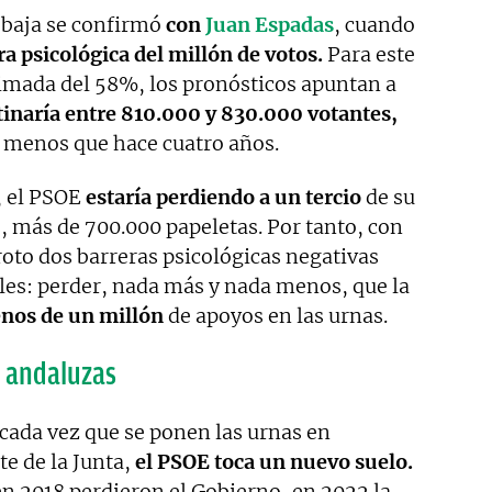
a baja se confirmó
con
Juan Espadas
, cuando
ra psicológica del millón de votos.
Para este
timada del 58%, los pronósticos apuntan a
tinaría entre 810.000 y 830.000 votantes,
 menos que hace cuatro años.
, el PSOE
estaría perdiendo a un tercio
de su
, más de 700.000 papeletas. Por tanto, con
roto dos barreras psicológicas negativas
es: perder, nada más y nada menos, que la
nos de un millón
de apoyos en las urnas.
s andaluzas
cada vez que se ponen las urnas en
te de la Junta,
el PSOE toca un nuevo suelo.
n 2018 perdieron el Gobierno, en 2022 la