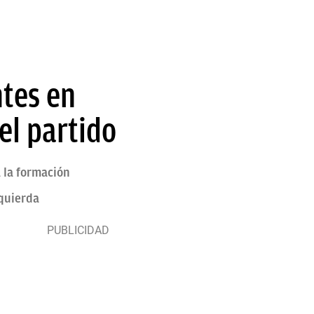
ntes en
el partido
a la formación
zquierda