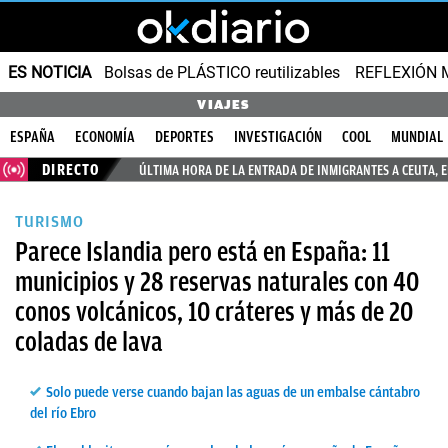
ES NOTICIA
Bolsas de PLÁSTICO reutilizables
REFLEXIÓN 
VIAJES
ESPAÑA
ECONOMÍA
DEPORTES
INVESTIGACIÓN
COOL
MUNDIAL
DIRECTO
ÚLTIMA HORA DE LA ENTRADA DE INMIGRANTES A CEUTA, 
TURISMO
Parece Islandia pero está en España: 11
municipios y 28 reservas naturales con 40
conos volcánicos, 10 cráteres y más de 20
coladas de lava
Solo puede verse cuando bajan las aguas de un embalse cántabro
del río Ebro