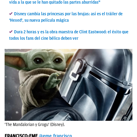
vida a la que se le han quitado las partes aburridas"
Disney cambia las princesas por las brujas: así es el tráiler de
'Hexed', su nueva película mágica
Dura 2 horas y es la obra maestra de Clint Eastwood: el éxito que
todos los fans del cine bélico deben ver
'The Mandalorian y Grogu' (Disney).
FRANCISCO-EME
@eme_francisco