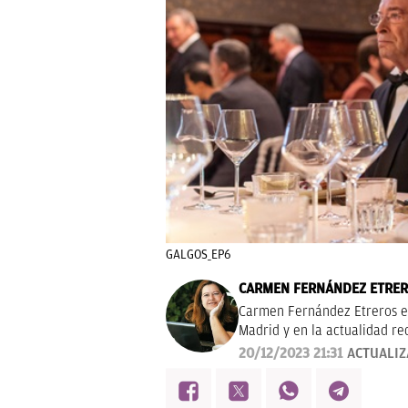
GALGOS_EP6
CARMEN FERNÁNDEZ ETRE
Carmen Fernández Etreros es
Madrid y en la actualidad re
periodista ha colaborado co
20/12/2023 21:31
ACTUALI
Informativos Telecinco o la
editorial como redactora, co
editorial Oberon 'Galdós, un e