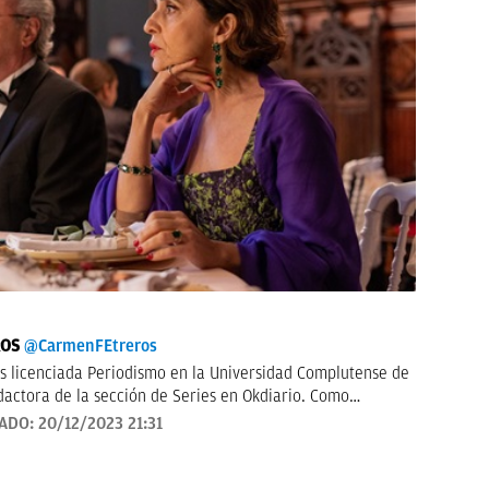
ROS
@CarmenFEtreros
 licenciada Periodismo en la Universidad Complutense de
dactora de la sección de Series en Okdiario. Como
n numerosos medios de comunicación como el diario ABC,
ZADO:
20/12/2023 21:31
 Gaceta Complutense. Ha trabajado también en el sector
rrectora y editora. Autora de las novelas gráficas de la
scritor en Madrid' y 'Emilia, de la oscuridad a la luz'.