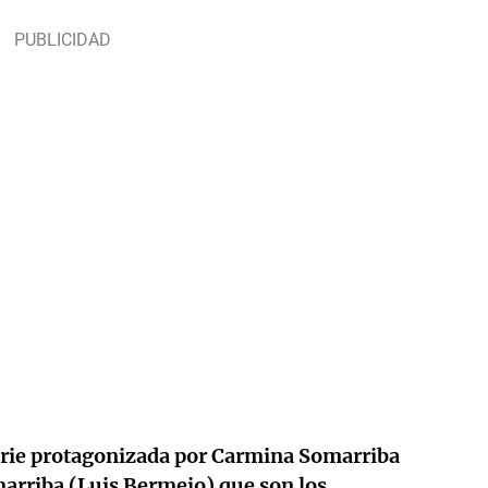
erie protagonizada por Carmina Somarriba
arriba (Luis Bermejo) que son los