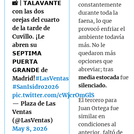
📸 | 𝗧𝗔𝗟𝗔𝗩𝗔𝗡𝗧𝗘
constantemente
con las dos
durante toda la
orejas del cuarto
faena, lo que
de la tarde de
provocó enfriar el
Cuvillo. ¡Le
ambiente todavía
abren su
más. No le
𝗦𝗘́𝗣𝗧𝗜𝗠𝗔
quedaron más
opciones que
𝗣𝗨𝗘𝗥𝗧𝗔
abreviar; tras
𝗚𝗥𝗔𝗡𝗗𝗘 de
media estocada
fue
Madrid!
#LasVentas
silenciado.
#SanIsidro2026
pic.twitter.com/cWjcrOmGlS
El tercero para
— Plaza de Las
Juan Ortega fue
Ventas
similar en
(@LasVentas)
condiciones al
May 8, 2026
anterior, faltó de