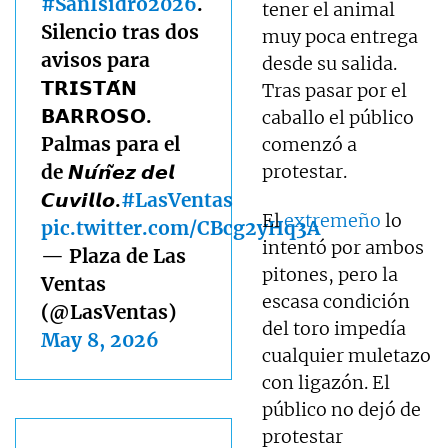
#SanIsidro2026
.
tener el animal
Silencio tras dos
muy poca entrega
avisos para
desde su salida.
𝗧𝗥𝗜𝗦𝗧𝗔́𝗡
Tras pasar por el
𝗕𝗔𝗥𝗥𝗢𝗦𝗢.
caballo el público
Palmas para el
comenzó a
de 𝙉𝙪́𝙣̃𝙚𝙯 𝙙𝙚𝙡
protestar.
𝘾𝙪𝙫𝙞𝙡𝙡𝙤.
#LasVentas
El
extremeño
lo
pic.twitter.com/CBcg2yHq3A
intentó por ambos
— Plaza de Las
pitones, pero la
Ventas
escasa condición
(@LasVentas)
del toro impedía
May 8, 2026
cualquier muletazo
con ligazón. El
público no dejó de
protestar