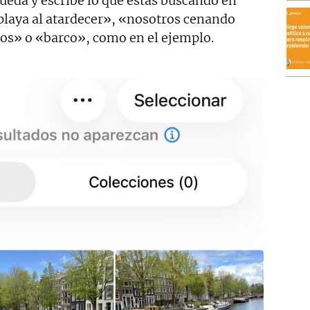
queda y escribe lo que estás buscando en
 playa al atardecer», «nosotros cenando
cos» o «barco», como en el ejemplo.