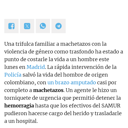
TVE. Desde hace dos años, también me puedes
escuchar en el programa Por Fin de Onda Cero en
la sección "De buenos y malos". Coautor de los
libros "Los reyes latinos", "Red de mentiras" y "Tras
el muro".
Una trifulca familiar a machetazos con la
violencia de género como trasfondo ha estado a
punto de costarle la vida a un hombre este
lunes en
Madrid
. La rápida intervención de la
Policía
salvó la vida del hombre de origen
colombiano, con
un brazo amputado
casi por
completo a
machetazos
. Un agente le hizo un
torniquete de urgencia que permitió detener la
hemorragia
hasta que los efectivos del SAMUR
pudieron hacerse cargo del herido y trasladarle
a un hospital.