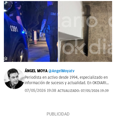
ÁNGEL MOYA
@AngelMoyatv
Periodista en activo desde 1994, especializado en
información de sucesos y actualidad. En OKDIARIO
desde el año 2018. Fui redactor del Diario de Las
07/05/2026 19:38
ACTUALIZADO:
07/05/2026 19:39
Palmas, pasé por los Informativos de Telecinco, me
ocupé de sucesos en Telemadrid hasta el 2006, fui
prescriptor en plató de sucesos y actualidad para
Las Mañanas de Cuatro y el Programa de Ana Rosa
hasta el año 2019 y desde entonces colaboro con