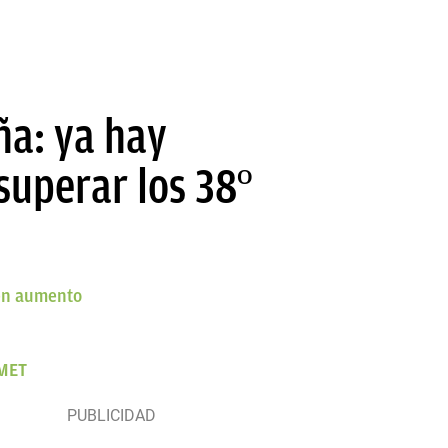
ña: ya hay
 superar los 38º
 en aumento
EMET