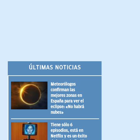
ÚLTIMAS NOTICIAS
Meteorólogos
confirman las
mejores zonas en
España para ver el
eclipse: «No habrá
nubes»
Tiene sólo 6
episodios, está en
Netflix y es un éxito