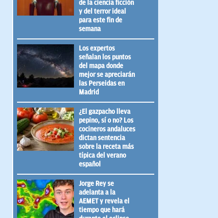
de la ciencia ficción
y del terror ideal
para este fin de
semana
Los expertos
señalan los puntos
del mapa donde
mejor se apreciarán
las Perseidas en
Madrid
¿El gazpacho lleva
pepino, sí o no? Los
cocineros andaluces
dictan sentencia
sobre la receta más
típica del verano
español
Jorge Rey se
adelanta a la
AEMET y revela el
tiempo que hará