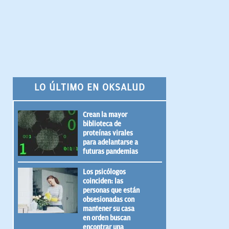
LO ÚLTIMO EN OKSALUD
Crean la mayor
biblioteca de
proteínas virales
para adelantarse a
futuras pandemias
Los psicólogos
coinciden: las
personas que están
obsesionadas con
mantener su casa
en orden buscan
encontrar una