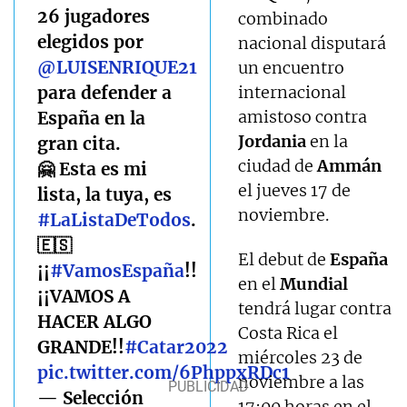
26 jugadores
combinado
elegidos por
nacional disputará
@LUISENRIQUE21
un encuentro
para defender a
internacional
amistoso contra
España en la
Jordania
en la
gran cita.
ciudad de
Ammán
🤗 Esta es mi
el jueves 17 de
lista, la tuya, es
noviembre.
#LaListaDeTodos
.
🇪🇸
El debut de
España
¡¡
#VamosEspaña
!!
en el
Mundial
¡¡VAMOS A
tendrá lugar contra
HACER ALGO
Costa Rica el
GRANDE!!
#Catar2022
miércoles 23 de
pic.twitter.com/6PhppxRDc1
noviembre a las
— Selección
17:00 horas en el