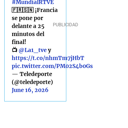
#MundialRTVE
🇫🇷🇸🇳 ¡Francia
se pone por
delante a 25
minutos del
final!
📺
@La1_tve
y
https://t.co/nhmTm7jHbT
pic.twitter.com/PM02S4b0Gs
— Teledeporte
(@teledeporte)
June 16, 2026