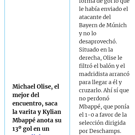
forma de gol lo que
le había enviado el
atacante del
Bayern de Múnich
y no lo
desaprovechó.
Situado en la
derecha, Olise le
filtró el balón y el
madridista arrancó
para llegar a él y
Michael Olise, el
cruzarlo. Ahí sí que
mejor del
no perdonó
encuentro, saca
Mbappé, que ponía
la varita y Kylian
el 1-0 a favor de la
Mbappé anota su
selección dirigida
13º gol en un
por Deschamps.