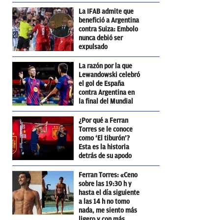
La IFAB admite que
benefició a Argentina
contra Suiza: Embolo
nunca debió ser
expulsado
La razón por la que
Lewandowski celebró
el gol de España
contra Argentina en
la final del Mundial
¿Por qué a Ferran
Torres se le conoce
como ‘El tiburón’?
Esta es la historia
detrás de su apodo
Ferran Torres: «Ceno
sobre las 19:30 h y
hasta el día siguiente
a las 14 h no tomo
nada, me siento más
ligero y con más