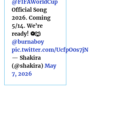
@FIFAWorldCup
Official Song
2026. Coming
5/14. We’re
ready! ⚽️🐺
@burnaboy
pic.twitter.com/UcfpO0s7jN
— Shakira
(@shakira)
May
7, 2026