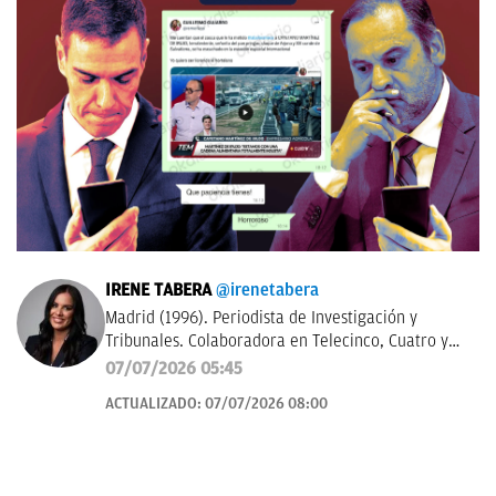
IRENE TABERA
@irenetabera
Madrid (1996). Periodista de Investigación y
Tribunales. Colaboradora en Telecinco, Cuatro y
Telemadrid. Graduada en Periodismo por la
07/07/2026 05:45
Universidad Complutense de Madrid y máster en
ACTUALIZADO:
07/07/2026 08:00
Televisión por la Universidad Católica de Milán.
Anteriormente trabajó en Mediaset Italia.
Contacto:
irene.tabera@okdiario.com