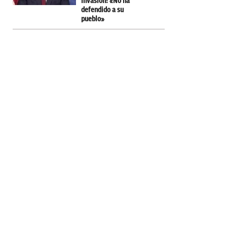
invasión: «No ha
defendido a su
pueblo»