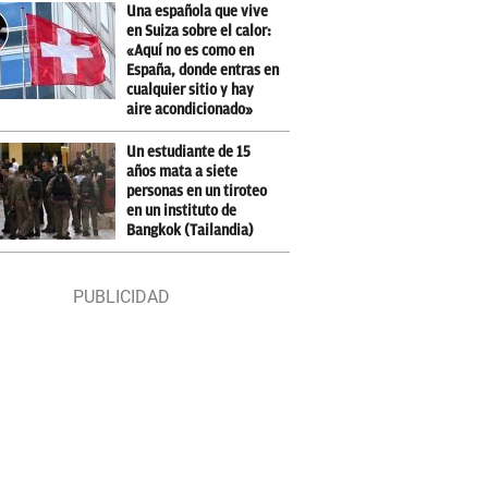
Una española que vive
en Suiza sobre el calor:
«Aquí no es como en
España, donde entras en
cualquier sitio y hay
aire acondicionado»
Un estudiante de 15
años mata a siete
personas en un tiroteo
en un instituto de
Bangkok (Tailandia)