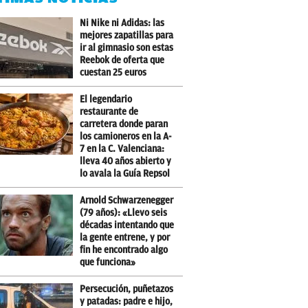
Ni Nike ni Adidas: las
mejores zapatillas para
ir al gimnasio son estas
Reebok de oferta que
cuestan 25 euros
El legendario
restaurante de
carretera donde paran
los camioneros en la A-
7 en la C. Valenciana:
lleva 40 años abierto y
lo avala la Guía Repsol
Arnold Schwarzenegger
(79 años): «Llevo seis
décadas intentando que
la gente entrene, y por
fin he encontrado algo
que funciona»
Persecución, puñetazos
y patadas: padre e hijo,