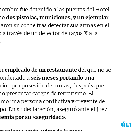
hombre fue detenido a las puertas del Hotel
ndo
dos pistolas, municiones, y un ejemplar
dearon su coche tras detectar sus armas en el
a través de un detector de rayos X a la
.
un
empleado de un restaurante
del que no se
condenado a s
eis meses portando una
ación por posesión de armas, después que
no presentar cargos de terrorismo. El
omo una persona conflictiva y creyente del
o. En su declaración, aseguró ante el juez
 temía por su «seguridad»
.
ÚL