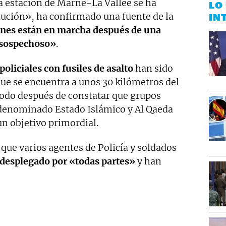
a estación de Marne-La Vallée se ha
LO
ución», ha confirmado una fuente de la
IN
ones están en marcha después de una
 sospechoso»
.
oliciales con fusiles de asalto
han sido
que se encuentra a unos 30 kilómetros del
 Todo después de constatar que grupos
todenominado Estado Islámico y Al Qaeda
n objetivo primordial.
que varios agentes de Policía y soldados
desplegado por «todas partes»
y han