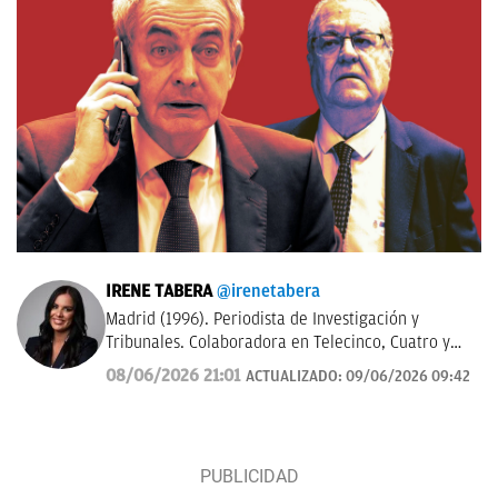
IRENE TABERA
@irenetabera
Madrid (1996). Periodista de Investigación y
Tribunales. Colaboradora en Telecinco, Cuatro y
Telemadrid. Graduada en Periodismo por la
08/06/2026 21:01
ACTUALIZADO:
09/06/2026 09:42
Universidad Complutense de Madrid y máster en
Televisión por la Universidad Católica de Milán.
Anteriormente trabajó en Mediaset Italia.
Contacto:
irene.tabera@okdiario.com