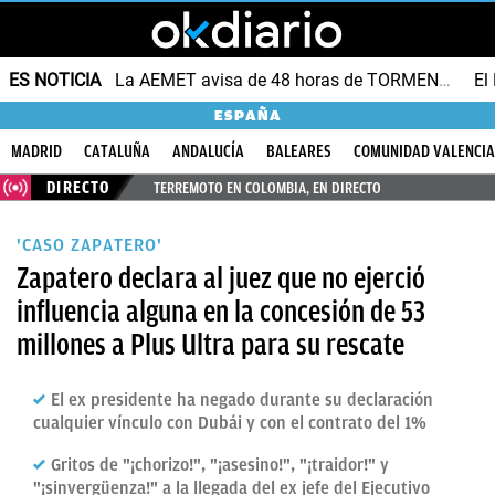
ES NOTICIA
La AEMET avisa de 48 horas de TORMENTAS y GRANIZO
ESPAÑA
MADRID
CATALUÑA
ANDALUCÍA
BALEARES
COMUNIDAD VALENCI
DIRECTO
TERREMOTO EN COLOMBIA, EN DIRECTO
'CASO ZAPATERO'
Zapatero declara al juez que no ejerció
influencia alguna en la concesión de 53
millones a Plus Ultra para su rescate
El ex presidente ha negado durante su declaración
cualquier vínculo con Dubái y con el contrato del 1%
Gritos de "¡chorizo!", "¡asesino!", "¡traidor!" y
"¡sinvergüenza!" a la llegada del ex jefe del Ejecutivo