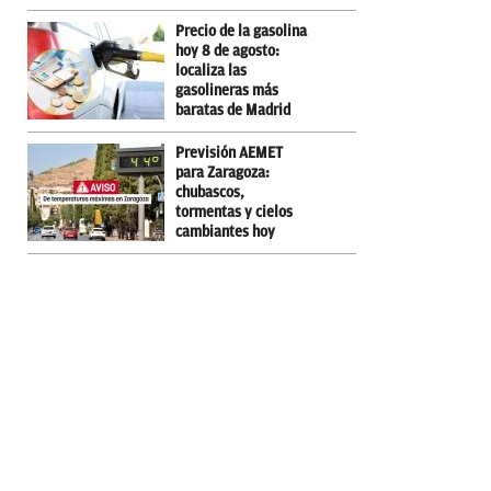
Precio de la gasolina
hoy 8 de agosto:
localiza las
gasolineras más
baratas de Madrid
Previsión AEMET
para Zaragoza:
chubascos,
tormentas y cielos
cambiantes hoy