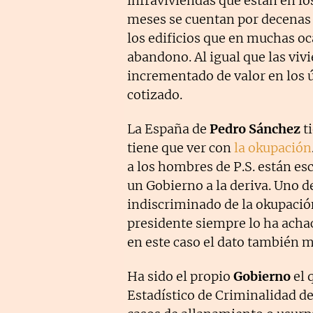
infraviviendas que están en los
meses se cuentan por decena
los edificios que en muchas o
abandono. Al igual que las viv
incrementado de valor en los 
cotizado.
La España de
Pedro Sánchez
t
tiene que ver con
la okupación
a los hombres de P.S. están es
un Gobierno a la deriva. Uno d
indiscriminado de la okupación
presidente siempre lo ha achac
en este caso el dato también m
Ha sido el propio
Gobierno
el 
Estadístico de Criminalidad de