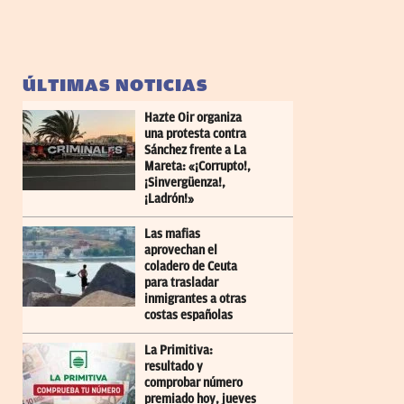
ÚLTIMAS NOTICIAS
Hazte Oir organiza
una protesta contra
Sánchez frente a La
Mareta: «¡Corrupto!,
¡Sinvergüenza!,
¡Ladrón!»
Las mafias
aprovechan el
coladero de Ceuta
para trasladar
inmigrantes a otras
costas españolas
La Primitiva:
resultado y
comprobar número
premiado hoy, jueves