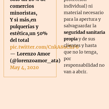
comercios
individual) ni
material necesario
minoristas,
para la apertura y
Y si más,en
salvaguardar la
pulquerías y
seguridad sanitaria
estética,un 50%
propia
y de sus
del total
clientes y hasta
pic.twitter.com/CnkA8uChP6
que no lo tenga,
— Lorenzo Amor
por
(@lorenzoamor_ata)
responsabilidad no
May 4, 2020
van a abrir.