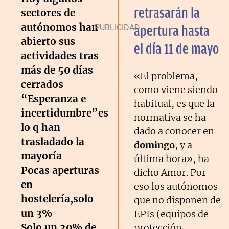
retrasarán la
sectores de
autónomos han
apertura hasta
abierto sus
el día 11 de mayo
actividades tras
más de 50 días
«El problema,
cerrados
como viene siendo
“Esperanza e
habitual, es que la
incertidumbre”es
normativa se ha
lo q han
dado a conocer en
trasladado la
domingo
, y a
mayoría
última hora», ha
Pocas aperturas
dicho Amor. Por
en
eso los autónomos
hostelería,solo
que no disponen de
un 3%
EPIs (equipos de
Solo un 20% de
protección