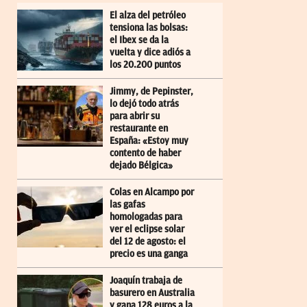
El alza del petróleo
tensiona las bolsas:
el Ibex se da la
vuelta y dice adiós a
los 20.200 puntos
Jimmy, de Pepinster,
lo dejó todo atrás
para abrir su
restaurante en
España: «Estoy muy
contento de haber
dejado Bélgica»
Colas en Alcampo por
las gafas
homologadas para
ver el eclipse solar
del 12 de agosto: el
precio es una ganga
Joaquín trabaja de
basurero en Australia
y gana 128 euros a la