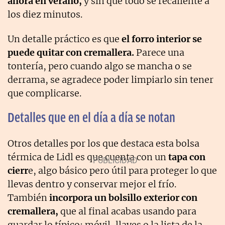
ahora en verano,
y sin que todo se recaliente a
los diez minutos.
Un detalle práctico es que
el forro interior se
puede quitar con cremallera.
Parece una
tontería, pero cuando algo se mancha o se
derrama, se agradece poder limpiarlo sin tener
que complicarse.
Detalles que en el día a día se notan
Otros detalles por los que destaca esta bolsa
térmica de Lidl es que cuenta con un
tapa con
cierr
e, algo básico pero útil para proteger lo que
llevas dentro y conservar mejor el frío.
También
incorpora un bolsillo exterior con
cremallera,
que al final acabas usando para
guardar lo típico: móvil, llaves o la lista de la