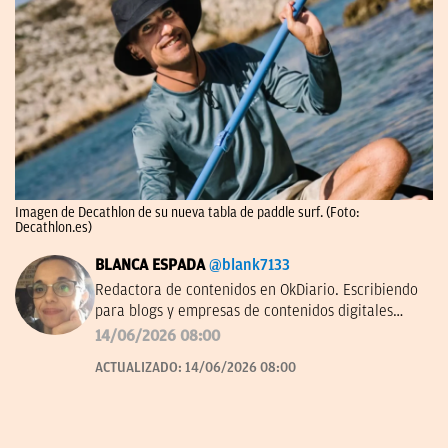
Imagen de Decathlon de su nueva tabla de paddle surf. (Foto:
Decathlon.es)
BLANCA ESPADA
@blank7133
Redactora de contenidos en OkDiario. Escribiendo
para blogs y empresas de contenidos digitales
desde 2007.
14/06/2026 08:00
ACTUALIZADO:
14/06/2026 08:00