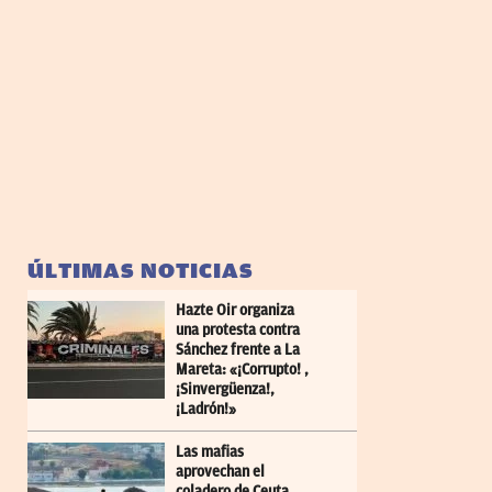
ÚLTIMAS NOTICIAS
Hazte Oir organiza
una protesta contra
Sánchez frente a La
Mareta: «¡Corrupto! ,
¡Sinvergüenza!,
¡Ladrón!»
Las mafias
aprovechan el
coladero de Ceuta