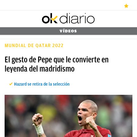
ÚLTIMAS
VÍDEOS
NOTICIAS
MUNDIAL DE QATAR 2022
REAL
El gesto de Pepe que le convierte en
MADRID
leyenda del madridismo
BALONCESTO
Hazard se retira de la selección
CANTERA
FICHAJES
DIRECTO
FEMENINO
PAPARAZZI