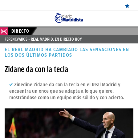
ÚLTIMAS
DIRECTO
FERENCVAROS – REAL MADRID, EN DIRECTO HOY
NOTICIAS
EL REAL MADRID HA CAMBIADO LAS SENSACIONES EN
REAL
LOS DOS ÚLTIMOS PARTIDOS
MADRID
Zidane da con la tecla
BALONCESTO
Zinedine Zidane da con la tecla en el Real Madrid y
CANTERA
encuentra un once que se adapta a lo que quiere,
mostrándose como un equipo más sólido y con acierto.
FICHAJES
DIRECTO
FEMENINO
PAPARAZZI