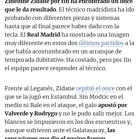
Zinedine Zidane por fin ha encontrado un once
que le da resultado
. El técnico madridista ha ido
probando con diferentes piezas y sistemas
hasta que al final parece haber dado con la
tecla. El
Real Madrid
ha mostrado una imagen
muy diferente en estos dos
últimos partidos
a la
que había acostumbrado en un arranque de
temporada dubitativo. Ha costado, pero por fin
el equipo parece responder al técnico.
Frente al Leganés, Zidane
repitió el once
con el
que se la jugó en Estambul. Sin Modric en el
medio ni Bale en el ataque, el galo
apostó por
Valverde y Rodrygo
y no le pudo salir mejor. Los
blancos se impusieron en los dos encuentros y,
aunque sufrieron ante el Galatasaray,
las
sensaciones que dio el equipo fueron