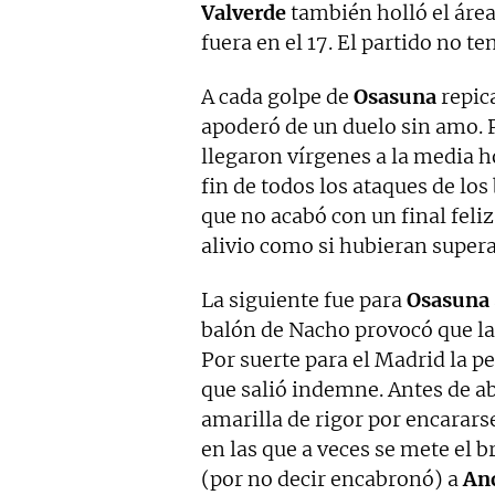
Valverde
también holló el área
fuera en el 17. El partido no te
A cada golpe de
Osasuna
repica
apoderó de un duelo sin amo. P
llegaron vírgenes a la media ho
fin de todos los ataques de los
que no acabó con un final feliz
alivio como si hubieran supe
La siguiente fue para
Osasuna
balón de Nacho provocó que la 
Por suerte para el Madrid la p
que salió indemne. Antes de a
amarilla de rigor por encarar
en las que a veces se mete el b
(por no decir encabronó) a
Anc