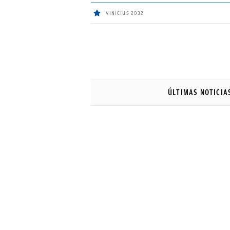
VINICIUS 2032
ÚLTIMAS
NOTICIAS
ÚLTIMAS NOTICIA
REAL
MADRID
BALONCESTO
CANTERA
FICHAJES
DIRECTO
FEMENINO