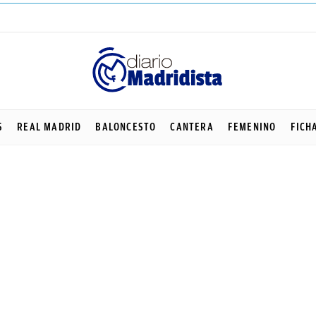
S
REAL MADRID
BALONCESTO
CANTERA
FEMENINO
FICH