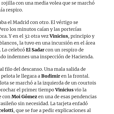
 rojilla con una media volea que se marchó
nía respiro.
ba el Madrid con otro. El vértigo se
ero los minutos caían y las porterías
ra. Y en el 32 otra vez
Vinicius
, principio y
 blancos, la tuvo en una incursión en el área
. Lo celebró
El Sadar
con un respiro de
rado indemnes una inspección de Hacienda.
al filo del descanso. Una mala salida de
pelota le llegara a
Budimir
en la frontal.
elota se marchó a la izquierda de un courtois
brochar el primer tiempo
Vinicius
vio la
se con
Moi Gómez
en una de esas pendencias
rasileño sin necesidad. La tarjeta enfadó
elotti
, que se fue a pedir explicaciones al