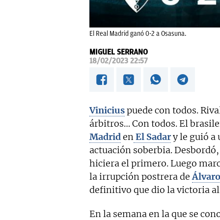
El Real Madrid ganó 0-2 a Osasuna.
MIGUEL SERRANO
18/02/2023 22:57
Vinicius
puede con todos. Rival
árbitros… Con todos. El brasile
Madrid
en
El Sadar
y le guió a
actuación soberbia. Desbordó, 
hiciera el primero. Luego mar
la irrupción postrera de
Álvar
definitivo que dio la victoria a
En la semana en la que se cono