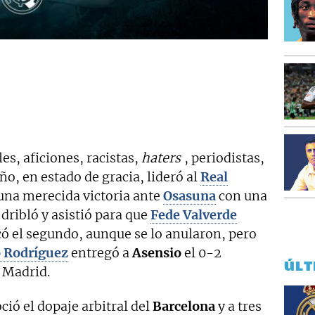
es, aficiones, racistas,
haters
, periodistas,
ño, en estado de gracia, lideró al
Real
 una merecida victoria ante
Osasuna
con una
dribló y asistió para que
Fede Valverde
có el segundo, aunque se lo anularon, pero
o Rodríguez
entregó a
Asensio
el 0-2
ÚLT
l Madrid.
ció el dopaje arbitral del
Barcelona
y a tres