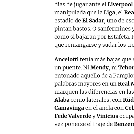
días de jugar ante el
Liverpool
manipulada que la
Liga
, el
Rea
estadio de
El Sadar
, uno de e
pintan bastos. O sanfermines y
como si bajaran por Estafeta. 
que remangarse y sudar los tr
Ancelotti
tenía más bajas que 
un puente. Ni
Mendy
, ni
Tcho
entonado aquello de a Pamplo
palabras mayores en un
Real 
marquen las diferencias en la
Alaba
como laterales, con
Rüd
Camavinga
en el ancla con
Ceb
Fede Valverde
y
Vinicius
ocupa
vez ponerse el traje de
Benze