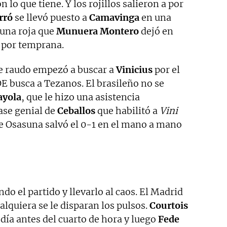
 lo que tiene. Y los rojillos salieron a por
rró
se llevó puesto a
Camavinga
en una
 una roja que
Munuera Montero
dejó en
ó por temprana.
ue raudo empezó a buscar a
Vinicius
por el
E busca a Tezanos. El brasileño no se
yola
, que le hizo una asistencia
ase genial de
Ceballos
que habilitó a
Vini
de Osasuna salvó el 0-1 en el mano a mano
do el partido y llevarlo al caos. El Madrid
alquiera se le disparan los pulsos.
Courtois
 día antes del cuarto de hora y luego
Fede