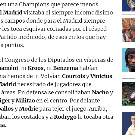
en una Champions que parece menos
l Madrid
visitaba el siempre incomodísimo
sos campos donde para el Madrid siempre
 les toca esquivar cornadas por el césped
Partido incómodo, de esos en los que hay
es puntos.
el Congreso de los Diputados en vísperas de
uaméni
, ni
Kroos
, ni
Benzema
habían
na hemos de ir. Volvían
Courtois
y
Vinicius
,
Madrid
necesitado de jugadores que
s áreas. En defensa se consolidaban
Nacho
y
iger
y
Militao
en el centro. Por delante
allos
y
Modric
para tejer el juego. Arriba,
ban los costados y a
Rodrygo
le tocaba otra
ma
.