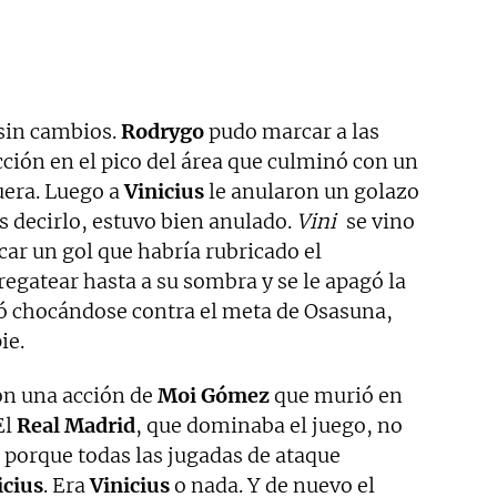
 sin cambios.
Rodrygo
pudo marcar a las
ción en el pico del área que culminó con un
uera. Luego a
Vinicius
le anularon un golazo
 es decirlo, estuvo bien anulado.
Vini
se vino
car un gol que habría rubricado el
 regatear hasta a su sombra y se le apagó la
ó chocándose contra el meta de Osasuna,
ie.
on una acción de
Moi Gómez
que murió en
El
Real Madrid
, que dominaba el juego, no
porque todas las jugadas de ataque
icius
. Era
Vinicius
o nada. Y de nuevo el